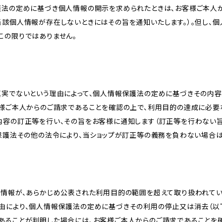
護法の定めに基づき個人情報の開示を求められたときは、お客様ご本人
当該個人情報が存在しないときにはその旨を通知いたします。）。但し、
この限りではありません。
真実でないという理由によって、個人情報保護法の定めに基づきその内容
客様ご本人からのご請求であることを確認の上で、利用目的の達成に必要
内容の訂正等を行い、その旨をお客様に通知します（訂正等を行わない
報保護法その他の法令により、当ショップが訂正等の義務を負わない場合は
人情報が、あらかじめ公表された利用目的の範囲を超えて取り扱われて
由により、個人情報保護法の定めに基づきその利用の停止又は消去（以下
あることが判明した場合には、お客様ご本人からのご請求であることを